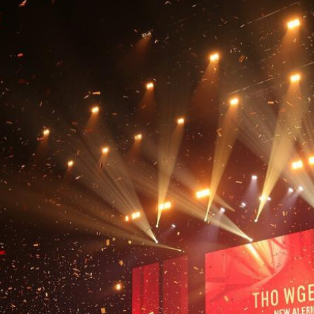
》
纪实
集锦
，用镜头记录中国当代社会的多元面貌，展现普通
主创团队，打造国产悬疑类型片的全新高度，扣人
文物修复师的日常工作与千年壁画数字化保护的前
录每一个激动人心的进球瞬间、每一次精彩的扑救以
，用镜头记录传统烹饪技艺的传承故事与地道风味