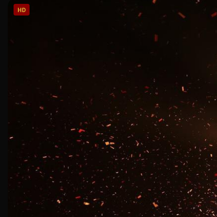
HD
热门推荐
最新上线
独家专题
体育精选
美食推荐
韩国影院2025年度重磅策划：光影中国
韩国影院独家首播：犯罪悬疑巨制《暗夜追凶
韩国影院文化之旅：敦煌莫高窟数字修复工程
韩国影院体育盛典：2025亚洲杯足球赛精彩
韩国影院美食探索：中华老字号寻味之旅
韩国影院年度重磅策划「光影中国」，跨越全国二十个省市自治区
韩国影院全网独家首播年度犯罪悬疑巨制《暗夜追凶》，汇聚顶级
韩国影院历时三年跟拍敦煌莫高窟数字修复工程，首次向公众展示
韩国影院体育频道精心制作2025亚洲杯足球赛全程精彩集锦，收
韩国影院美食团队走遍大江南北，探访三十家中华老字号餐饮品牌
人的生活美学与时代精神。
心弦的剧情让观众欲罢不能。
沿技术，致敬守护文明的工作者。
及赛场上最感人的球员故事。
的独特魅力，唤醒你的味蕾记忆。
1:28:00
55:00
1:05:30
42:00
50:00