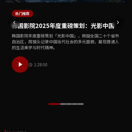
热门推荐
最新上线
独家专题
体育精选
美食推荐
韩国影院2025年度重磅策划：光影中国
韩国影院独家首播：犯罪悬疑巨制《暗夜
韩国影院文化之旅：敦煌莫高窟数字修复
韩国影院体育盛典：2025亚洲杯足球赛精
韩国影院美食探索：中华老字号寻味之旅
追凶》
工程纪实
彩集锦
韩国影院年度重磅策划「光影中国」，跨越全国二十个省市
韩国影院美食团队走遍大江南北，探访三十家中华老字号餐
自治区，用镜头记录中国当代社会的多元面貌，展现普通人
饮品牌，用镜头记录传统烹饪技艺的传承故事与地道风味的
韩国影院全网独家首播年度犯罪悬疑巨制《暗夜追凶》，汇
韩国影院历时三年跟拍敦煌莫高窟数字修复工程，首次向公
韩国影院体育频道精心制作2025亚洲杯足球赛全程精彩集
的生活美学与时代精神。
独特魅力，唤醒你的味蕾记忆。
聚顶级主创团队，打造国产悬疑类型片的全新高度，扣人心
众展示文物修复师的日常工作与千年壁画数字化保护的前沿
锦，收录每一个激动人心的进球瞬间、每一次精彩的扑救以
弦的剧情让观众欲罢不能。
技术，致敬守护文明的工作者。
及赛场上最感人的球员故事。
1:28:00
50:00
55:00
1:05:30
42:00