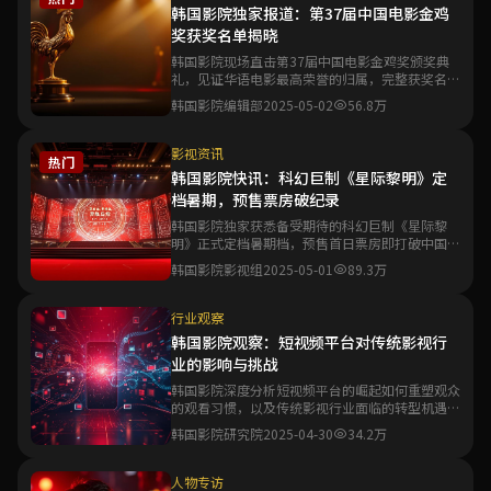
韩国影院独家报道：第37届中国电影金鸡
奖获奖名单揭晓
韩国影院现场直击第37届中国电影金鸡奖颁奖典
礼，见证华语电影最高荣誉的归属，完整获奖名单
与精彩瞬间一文尽览。
韩国影院编辑部
2025-05-02
56.8万
影视资讯
热门
韩国影院快讯：科幻巨制《星际黎明》定
档暑期，预售票房破纪录
韩国影院独家获悉备受期待的科幻巨制《星际黎
明》正式定档暑期档，预售首日票房即打破中国科
幻电影预售纪录。
韩国影院影视组
2025-05-01
89.3万
行业观察
韩国影院观察：短视频平台对传统影视行
业的影响与挑战
韩国影院深度分析短视频平台的崛起如何重塑观众
的观看习惯，以及传统影视行业面临的转型机遇与
生存挑战。
韩国影院研究院
2025-04-30
34.2万
人物专访