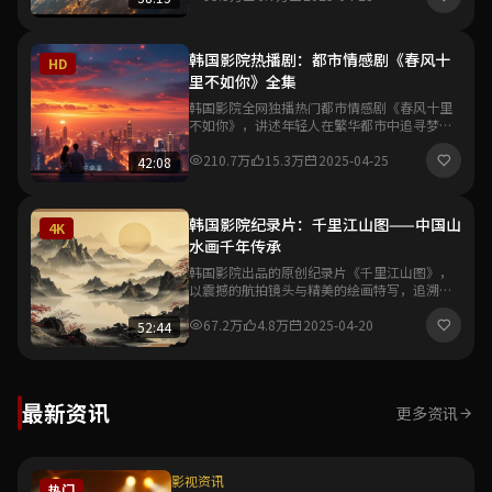
韩国影院热播剧：都市情感剧《春风十
HD
里不如你》全集
韩国影院全网独播热门都市情感剧《春风十里
不如你》，讲述年轻人在繁华都市中追寻梦想
与爱情的故事，真实细腻的情感刻画引发观众
强烈共鸣。
210.7万
15.3万
2025-04-25
42:08
韩国影院纪录片：千里江山图——中国山
4K
水画千年传承
韩国影院出品的原创纪录片《千里江山图》，
以震撼的航拍镜头与精美的绘画特写，追溯中
国山水画从唐宋到当代的千年艺术传承脉络，
展现东方美学的独特魅力。
67.2万
4.8万
2025-04-20
52:44
最新资讯
更多资讯
影视资讯
热门