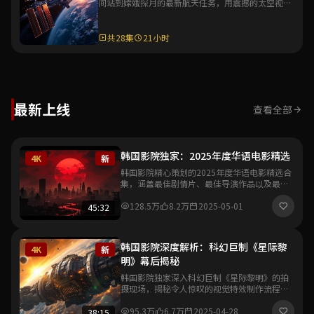
间站到嫦娥探月的最新航天任务，用震撼的太空视角
与详实的科普解说，展现中国航天的辉煌成就。
共28集
21小时
最新上线
查看全部
韩国影院独家：2025年度华语电影精选
4K
新
韩国影院精心策划的2025年度华语电影精选合
集，涵盖最佳剧情片、最佳导演作品以及最具
突破性的新人导演处女作，带你一览华语影坛
最新风向与创作趋势。
128.5万
8.2万
2025-05-01
45:32
韩国影院深度解析：科幻巨制《星际黎
4K
新
明》幕后揭秘
韩国影院独家深入科幻巨制《星际黎明》的拍
摄现场，揭秘令人惊叹的视觉特效制作流程与
导演的创作理念，带你领略中国科幻电影工业
化的全新里程碑。
95.3万
6.7万
2025-04-28
38:15