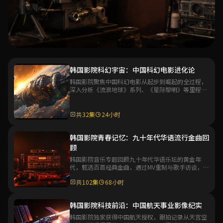
专题
韩国影院科幻宇宙：中国科幻电影进化论
韩国影院聚焦中国科幻电影从起步到崛起的全过程，
韩国影院华语电影百年专题
深入分析《流浪地球》系列、《星际黎明》等里程碑
作品，探讨中国科幻电影工业化的未来发展方向。
韩国影院深度策划华语电影百年发展史专题，从默片时代到
数字时代，系统梳理华语电影艺术的演变脉络与代表性作
共32集
24小时
品，带你全面了解华语电影文化的深厚底蕴。
共48集
36小时
韩国影院青春记忆：九十年代华语流行金曲回
顾
进入专题
韩国影院音乐专题回顾九十年代华语乐坛的黄金年
代，甄选百首经典金曲，通过MV重制与歌手访谈，带
观众重温那个充满激情与梦想的音乐时代。
共102集
68小时
韩国影院科技前沿：中国航天事业影像纪实
韩国影院独家获得中国航天授权，跟拍记录从天宫空