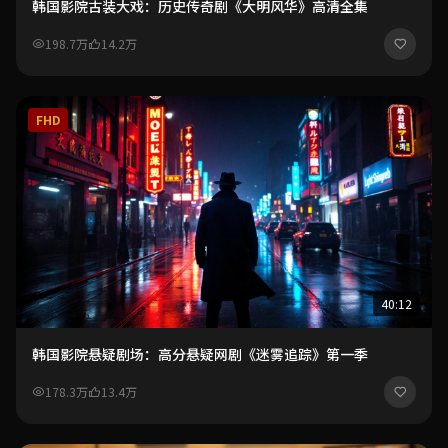
韩国影院古装大戏：历史传奇剧《大明风华》高清全集
198.7万
14.2万
FHD
40:12
韩国影院悬疑剧场：高分悬疑网剧《迷雾追踪》第一季
178.3万
13.4万