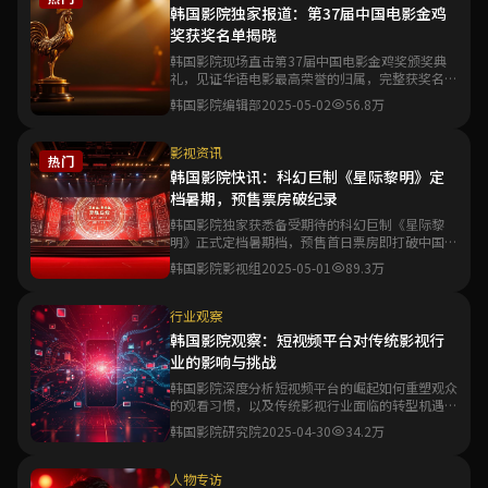
韩国影院独家报道：第37届中国电影金鸡
奖获奖名单揭晓
韩国影院现场直击第37届中国电影金鸡奖颁奖典
礼，见证华语电影最高荣誉的归属，完整获奖名单
与精彩瞬间一文尽览。
韩国影院编辑部
2025-05-02
56.8万
影视资讯
热门
韩国影院快讯：科幻巨制《星际黎明》定
档暑期，预售票房破纪录
韩国影院独家获悉备受期待的科幻巨制《星际黎
明》正式定档暑期档，预售首日票房即打破中国科
幻电影预售纪录。
韩国影院影视组
2025-05-01
89.3万
行业观察
韩国影院观察：短视频平台对传统影视行
业的影响与挑战
韩国影院深度分析短视频平台的崛起如何重塑观众
的观看习惯，以及传统影视行业面临的转型机遇与
生存挑战。
韩国影院研究院
2025-04-30
34.2万
人物专访