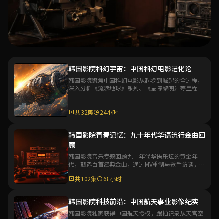
专题
韩国影院科幻宇宙：中国科幻电影进化论
韩国影院聚焦中国科幻电影从起步到崛起的全过程，
韩国影院华语电影百年专题
深入分析《流浪地球》系列、《星际黎明》等里程碑
作品，探讨中国科幻电影工业化的未来发展方向。
韩国影院深度策划华语电影百年发展史专题，从默片时代到
数字时代，系统梳理华语电影艺术的演变脉络与代表性作
共32集
24小时
品，带你全面了解华语电影文化的深厚底蕴。
共48集
36小时
韩国影院青春记忆：九十年代华语流行金曲回
顾
进入专题
韩国影院音乐专题回顾九十年代华语乐坛的黄金年
代，甄选百首经典金曲，通过MV重制与歌手访谈，带
观众重温那个充满激情与梦想的音乐时代。
共102集
68小时
韩国影院科技前沿：中国航天事业影像纪实
韩国影院独家获得中国航天授权，跟拍记录从天宫空