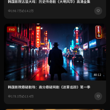
韩国影院古装大戏：历史传奇剧《大明风华》高清全集
198.7万
14.2万
FHD
40:12
韩国影院悬疑剧场：高分悬疑网剧《迷雾追踪》第一季
178.3万
13.4万