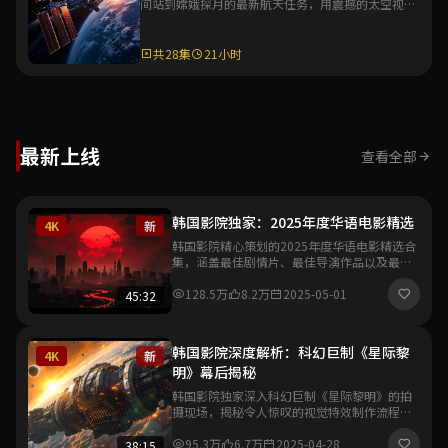
间站到嫦娥探月的最新航天任务，用震撼的太空视角
与详实的科普解说，展现中国航天的辉煌成就。
共28集
21小时
最新上线
查看全部
韩国影院独家：2025年度华语电影精选
4K
新
韩国影院精心策划的2025年度华语电影精选合
集，涵盖最佳剧情片、最佳导演作品以及最具
突破性的新人导演处女作，带你一览华语影坛
最新风向与创作趋势。
128.5万
8.2万
2025-05-01
45:32
韩国影院深度解析：科幻巨制《星际黎
4K
新
明》幕后揭秘
韩国影院独家深入科幻巨制《星际黎明》的拍
摄现场，揭秘令人惊叹的视觉特效制作流程与
导演的创作理念，带你领略中国科幻电影工业
化的全新里程碑。
95.3万
6.7万
2025-04-28
38:15