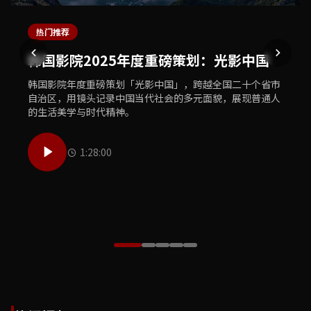
热门推荐
最新上线
独家专题
体育精选
美食推荐
韩国影院2025年度重磅策划：光影中国
韩国影院独家首播：犯罪悬疑巨制《暗夜
韩国影院文化之旅：敦煌莫高窟数字修复
韩国影院体育盛典：2025亚洲杯足球赛精
韩国影院美食探索：中华老字号寻味之旅
追凶》
工程纪实
彩集锦
韩国影院年度重磅策划「光影中国」，跨越全国二十个省市
韩国影院美食团队走遍大江南北，探访三十家中华老字号餐
自治区，用镜头记录中国当代社会的多元面貌，展现普通人
饮品牌，用镜头记录传统烹饪技艺的传承故事与地道风味的
韩国影院全网独家首播年度犯罪悬疑巨制《暗夜追凶》，汇
韩国影院历时三年跟拍敦煌莫高窟数字修复工程，首次向公
韩国影院体育频道精心制作2025亚洲杯足球赛全程精彩集
的生活美学与时代精神。
独特魅力，唤醒你的味蕾记忆。
聚顶级主创团队，打造国产悬疑类型片的全新高度，扣人心
众展示文物修复师的日常工作与千年壁画数字化保护的前沿
锦，收录每一个激动人心的进球瞬间、每一次精彩的扑救以
弦的剧情让观众欲罢不能。
技术，致敬守护文明的工作者。
及赛场上最感人的球员故事。
1:28:00
50:00
55:00
1:05:30
42:00