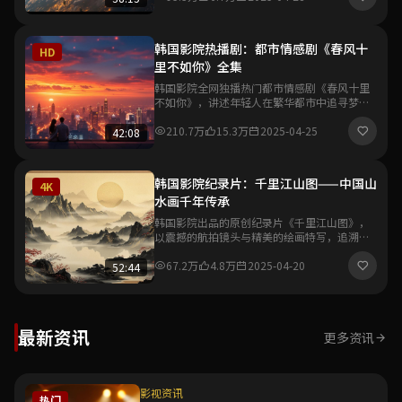
韩国影院热播剧：都市情感剧《春风十
HD
里不如你》全集
韩国影院全网独播热门都市情感剧《春风十里
不如你》，讲述年轻人在繁华都市中追寻梦想
与爱情的故事，真实细腻的情感刻画引发观众
强烈共鸣。
210.7万
15.3万
2025-04-25
42:08
韩国影院纪录片：千里江山图——中国山
4K
水画千年传承
韩国影院出品的原创纪录片《千里江山图》，
以震撼的航拍镜头与精美的绘画特写，追溯中
国山水画从唐宋到当代的千年艺术传承脉络，
展现东方美学的独特魅力。
67.2万
4.8万
2025-04-20
52:44
最新资讯
更多资讯
影视资讯
热门