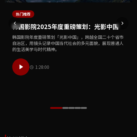
热门推荐
最新上线
独家专题
体育精选
美食推荐
韩国影院2025年度重磅策划：光影中国
韩国影院独家首播：犯罪悬疑巨制《暗夜
韩国影院文化之旅：敦煌莫高窟数字修复
韩国影院体育盛典：2025亚洲杯足球赛精
韩国影院美食探索：中华老字号寻味之旅
追凶》
工程纪实
彩集锦
韩国影院年度重磅策划「光影中国」，跨越全国二十个省市
韩国影院美食团队走遍大江南北，探访三十家中华老字号餐
自治区，用镜头记录中国当代社会的多元面貌，展现普通人
饮品牌，用镜头记录传统烹饪技艺的传承故事与地道风味的
韩国影院全网独家首播年度犯罪悬疑巨制《暗夜追凶》，汇
韩国影院历时三年跟拍敦煌莫高窟数字修复工程，首次向公
韩国影院体育频道精心制作2025亚洲杯足球赛全程精彩集
的生活美学与时代精神。
独特魅力，唤醒你的味蕾记忆。
聚顶级主创团队，打造国产悬疑类型片的全新高度，扣人心
众展示文物修复师的日常工作与千年壁画数字化保护的前沿
锦，收录每一个激动人心的进球瞬间、每一次精彩的扑救以
弦的剧情让观众欲罢不能。
技术，致敬守护文明的工作者。
及赛场上最感人的球员故事。
1:28:00
50:00
55:00
1:05:30
42:00