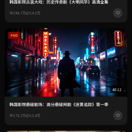
韩国影院古装大戏：历史传奇剧《大明风华》高清全集
198.7万
14.2万
FHD
40:12
韩国影院悬疑剧场：高分悬疑网剧《迷雾追踪》第一季
178.3万
13.4万