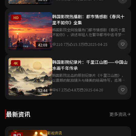
韩国影院热播剧：都市情感剧《春风十
HD
里不如你》全集
韩国影院全网独播热门都市情感剧《春风十里
不如你》，讲述年轻人在繁华都市中追寻梦想
与爱情的故事，真实细腻的情感刻画引发观众
强烈共鸣。
210.7万
15.3万
2025-04-25
42:08
韩国影院纪录片：千里江山图——中国山
4K
水画千年传承
韩国影院出品的原创纪录片《千里江山图》，
以震撼的航拍镜头与精美的绘画特写，追溯中
国山水画从唐宋到当代的千年艺术传承脉络，
展现东方美学的独特魅力。
67.2万
4.8万
2025-04-20
52:44
最新资讯
更多资讯
影视资讯
热门