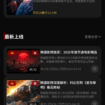
间站到嫦娥探月的最新航天任务，用震撼的太空视角
与详实的科普解说，展现中国航天的辉煌成就。
共28集
21小时
最新上线
查看全部
韩国影院独家：2025年度华语电影精选
4K
新
韩国影院精心策划的2025年度华语电影精选合
集，涵盖最佳剧情片、最佳导演作品以及最具
突破性的新人导演处女作，带你一览华语影坛
最新风向与创作趋势。
128.5万
8.2万
2025-05-01
45:32
韩国影院深度解析：科幻巨制《星际黎
4K
新
明》幕后揭秘
韩国影院独家深入科幻巨制《星际黎明》的拍
摄现场，揭秘令人惊叹的视觉特效制作流程与
导演的创作理念，带你领略中国科幻电影工业
化的全新里程碑。
95.3万
6.7万
2025-04-28
38:15