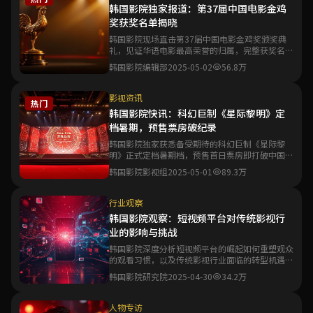
韩国影院独家报道：第37届中国电影金鸡
奖获奖名单揭晓
韩国影院现场直击第37届中国电影金鸡奖颁奖典
礼，见证华语电影最高荣誉的归属，完整获奖名单
与精彩瞬间一文尽览。
韩国影院编辑部
2025-05-02
56.8万
影视资讯
热门
韩国影院快讯：科幻巨制《星际黎明》定
档暑期，预售票房破纪录
韩国影院独家获悉备受期待的科幻巨制《星际黎
明》正式定档暑期档，预售首日票房即打破中国科
幻电影预售纪录。
韩国影院影视组
2025-05-01
89.3万
行业观察
韩国影院观察：短视频平台对传统影视行
业的影响与挑战
韩国影院深度分析短视频平台的崛起如何重塑观众
的观看习惯，以及传统影视行业面临的转型机遇与
生存挑战。
韩国影院研究院
2025-04-30
34.2万
人物专访