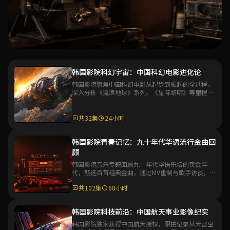
专题
韩国影院科幻宇宙：中国科幻电影进化论
韩国影院聚焦中国科幻电影从起步到崛起的全过程，
韩国影院华语电影百年专题
深入分析《流浪地球》系列、《星际黎明》等里程碑
作品，探讨中国科幻电影工业化的未来发展方向。
韩国影院深度策划华语电影百年发展史专题，从默片时代到
数字时代，系统梳理华语电影艺术的演变脉络与代表性作
共32集
24小时
品，带你全面了解华语电影文化的深厚底蕴。
共48集
36小时
韩国影院青春记忆：九十年代华语流行金曲回
顾
进入专题
韩国影院音乐专题回顾九十年代华语乐坛的黄金年
代，甄选百首经典金曲，通过MV重制与歌手访谈，带
观众重温那个充满激情与梦想的音乐时代。
共102集
68小时
韩国影院科技前沿：中国航天事业影像纪实
韩国影院独家获得中国航天授权，跟拍记录从天宫空