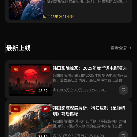
间站到嫦娥探月的最新航天任务，用震撼的太空视角
与详实的科普解说，展现中国航天的辉煌成就。
共28集
21小时
最新上线
查看全部
韩国影院独家：2025年度华语电影精选
4K
新
韩国影院精心策划的2025年度华语电影精选合
集，涵盖最佳剧情片、最佳导演作品以及最具
突破性的新人导演处女作，带你一览华语影坛
最新风向与创作趋势。
128.5万
8.2万
2025-05-01
45:32
韩国影院深度解析：科幻巨制《星际黎
4K
新
明》幕后揭秘
韩国影院独家深入科幻巨制《星际黎明》的拍
摄现场，揭秘令人惊叹的视觉特效制作流程与
导演的创作理念，带你领略中国科幻电影工业
化的全新里程碑。
95.3万
6.7万
2025-04-28
38:15