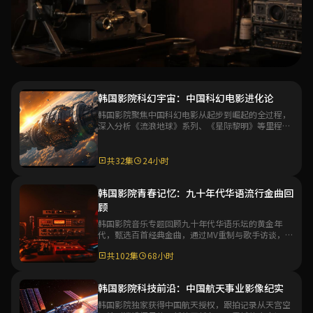
专题
韩国影院科幻宇宙：中国科幻电影进化论
韩国影院聚焦中国科幻电影从起步到崛起的全过程，
韩国影院华语电影百年专题
深入分析《流浪地球》系列、《星际黎明》等里程碑
作品，探讨中国科幻电影工业化的未来发展方向。
韩国影院深度策划华语电影百年发展史专题，从默片时代到
数字时代，系统梳理华语电影艺术的演变脉络与代表性作
共32集
24小时
品，带你全面了解华语电影文化的深厚底蕴。
共48集
36小时
韩国影院青春记忆：九十年代华语流行金曲回
顾
进入专题
韩国影院音乐专题回顾九十年代华语乐坛的黄金年
代，甄选百首经典金曲，通过MV重制与歌手访谈，带
观众重温那个充满激情与梦想的音乐时代。
共102集
68小时
韩国影院科技前沿：中国航天事业影像纪实
韩国影院独家获得中国航天授权，跟拍记录从天宫空