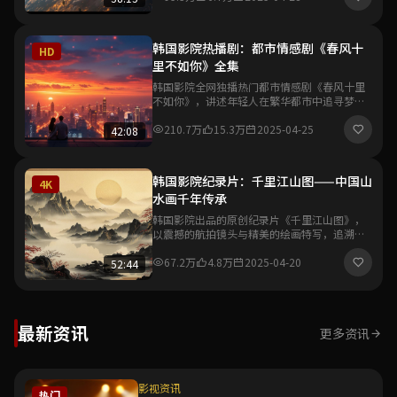
韩国影院热播剧：都市情感剧《春风十
HD
里不如你》全集
韩国影院全网独播热门都市情感剧《春风十里
不如你》，讲述年轻人在繁华都市中追寻梦想
与爱情的故事，真实细腻的情感刻画引发观众
强烈共鸣。
210.7万
15.3万
2025-04-25
42:08
韩国影院纪录片：千里江山图——中国山
4K
水画千年传承
韩国影院出品的原创纪录片《千里江山图》，
以震撼的航拍镜头与精美的绘画特写，追溯中
国山水画从唐宋到当代的千年艺术传承脉络，
展现东方美学的独特魅力。
67.2万
4.8万
2025-04-20
52:44
最新资讯
更多资讯
影视资讯
热门