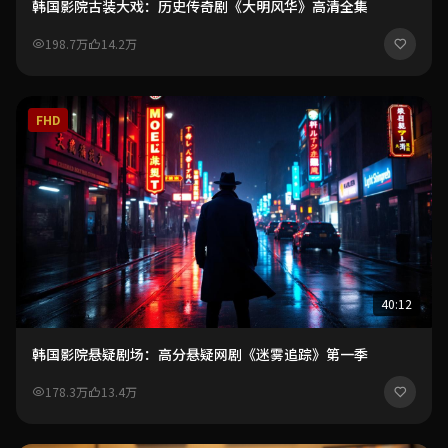
韩国影院古装大戏：历史传奇剧《大明风华》高清全集
198.7万
14.2万
FHD
40:12
韩国影院悬疑剧场：高分悬疑网剧《迷雾追踪》第一季
178.3万
13.4万