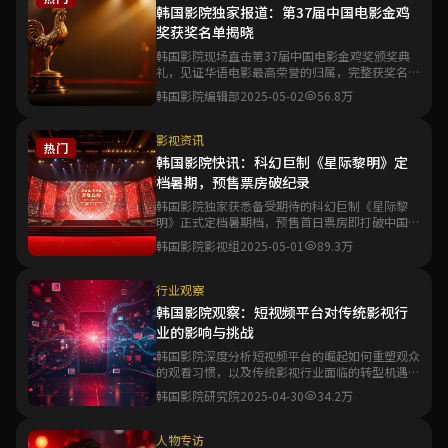
韩国影院独家报道：第37届中国电影金鸡
奖获奖名单揭晓
韩国影院现场直击第37届中国电影金鸡奖颁奖典
礼，见证华语电影最高荣誉的归属，完整获奖名单
与精彩瞬间一文尽览。
韩国影院编辑部
2025-05-02
56.8万
影视资讯
热门
韩国影院快讯：科幻巨制《星际黎明》定
档暑期，预售票房破纪录
韩国影院独家获悉备受期待的科幻巨制《星际黎
明》正式定档暑期档，预售首日票房即打破中国科
幻电影预售纪录。
韩国影院影视组
2025-05-01
89.3万
行业观察
韩国影院观察：短视频平台对传统影视行
业的影响与挑战
韩国影院深度分析短视频平台的崛起如何重塑观众
的观看习惯，以及传统影视行业面临的转型机遇与
生存挑战。
韩国影院研究院
2025-04-30
34.2万
人物专访