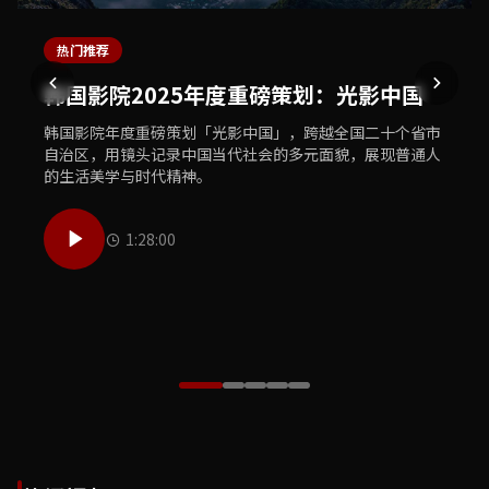
热门推荐
最新上线
独家专题
体育精选
美食推荐
韩国影院2025年度重磅策划：光影中国
韩国影院独家首播：犯罪悬疑巨制《暗夜
韩国影院文化之旅：敦煌莫高窟数字修复
韩国影院体育盛典：2025亚洲杯足球赛精
韩国影院美食探索：中华老字号寻味之旅
追凶》
工程纪实
彩集锦
韩国影院年度重磅策划「光影中国」，跨越全国二十个省市
韩国影院美食团队走遍大江南北，探访三十家中华老字号餐
自治区，用镜头记录中国当代社会的多元面貌，展现普通人
饮品牌，用镜头记录传统烹饪技艺的传承故事与地道风味的
韩国影院全网独家首播年度犯罪悬疑巨制《暗夜追凶》，汇
韩国影院历时三年跟拍敦煌莫高窟数字修复工程，首次向公
韩国影院体育频道精心制作2025亚洲杯足球赛全程精彩集
的生活美学与时代精神。
独特魅力，唤醒你的味蕾记忆。
聚顶级主创团队，打造国产悬疑类型片的全新高度，扣人心
众展示文物修复师的日常工作与千年壁画数字化保护的前沿
锦，收录每一个激动人心的进球瞬间、每一次精彩的扑救以
弦的剧情让观众欲罢不能。
技术，致敬守护文明的工作者。
及赛场上最感人的球员故事。
1:28:00
50:00
55:00
1:05:30
42:00