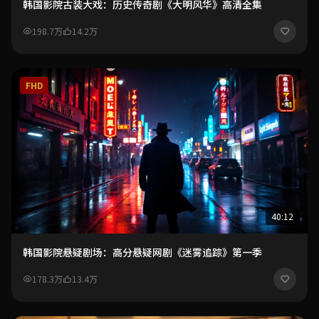
韩国影院古装大戏：历史传奇剧《大明风华》高清全集
198.7万
14.2万
FHD
40:12
韩国影院悬疑剧场：高分悬疑网剧《迷雾追踪》第一季
178.3万
13.4万