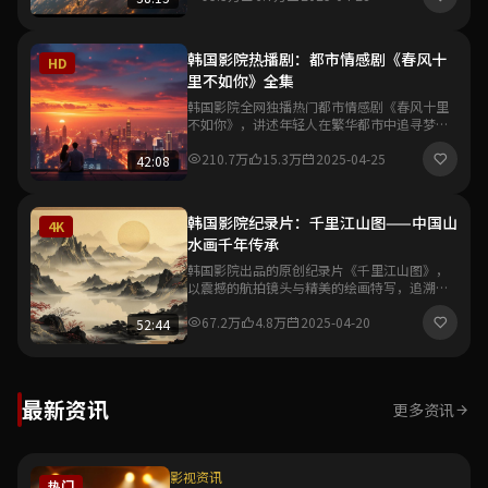
韩国影院热播剧：都市情感剧《春风十
HD
里不如你》全集
韩国影院全网独播热门都市情感剧《春风十里
不如你》，讲述年轻人在繁华都市中追寻梦想
与爱情的故事，真实细腻的情感刻画引发观众
强烈共鸣。
210.7万
15.3万
2025-04-25
42:08
韩国影院纪录片：千里江山图——中国山
4K
水画千年传承
韩国影院出品的原创纪录片《千里江山图》，
以震撼的航拍镜头与精美的绘画特写，追溯中
国山水画从唐宋到当代的千年艺术传承脉络，
展现东方美学的独特魅力。
67.2万
4.8万
2025-04-20
52:44
最新资讯
更多资讯
影视资讯
热门