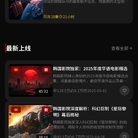
间站到嫦娥探月的最新航天任务，用震撼的太空视角
与详实的科普解说，展现中国航天的辉煌成就。
共28集
21小时
最新上线
查看全部
韩国影院独家：2025年度华语电影精选
4K
新
韩国影院精心策划的2025年度华语电影精选合
集，涵盖最佳剧情片、最佳导演作品以及最具
突破性的新人导演处女作，带你一览华语影坛
最新风向与创作趋势。
128.5万
8.2万
2025-05-01
45:32
韩国影院深度解析：科幻巨制《星际黎
4K
新
明》幕后揭秘
韩国影院独家深入科幻巨制《星际黎明》的拍
摄现场，揭秘令人惊叹的视觉特效制作流程与
导演的创作理念，带你领略中国科幻电影工业
化的全新里程碑。
95.3万
6.7万
2025-04-28
38:15