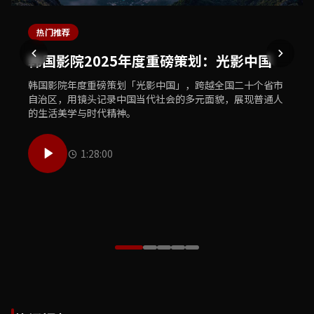
热门推荐
最新上线
独家专题
体育精选
美食推荐
韩国影院2025年度重磅策划：光影中国
韩国影院独家首播：犯罪悬疑巨制《暗夜
韩国影院文化之旅：敦煌莫高窟数字修复
韩国影院体育盛典：2025亚洲杯足球赛精
韩国影院美食探索：中华老字号寻味之旅
追凶》
工程纪实
彩集锦
韩国影院年度重磅策划「光影中国」，跨越全国二十个省市
韩国影院美食团队走遍大江南北，探访三十家中华老字号餐
自治区，用镜头记录中国当代社会的多元面貌，展现普通人
饮品牌，用镜头记录传统烹饪技艺的传承故事与地道风味的
韩国影院全网独家首播年度犯罪悬疑巨制《暗夜追凶》，汇
韩国影院历时三年跟拍敦煌莫高窟数字修复工程，首次向公
韩国影院体育频道精心制作2025亚洲杯足球赛全程精彩集
的生活美学与时代精神。
独特魅力，唤醒你的味蕾记忆。
聚顶级主创团队，打造国产悬疑类型片的全新高度，扣人心
众展示文物修复师的日常工作与千年壁画数字化保护的前沿
锦，收录每一个激动人心的进球瞬间、每一次精彩的扑救以
弦的剧情让观众欲罢不能。
技术，致敬守护文明的工作者。
及赛场上最感人的球员故事。
1:28:00
50:00
55:00
1:05:30
42:00