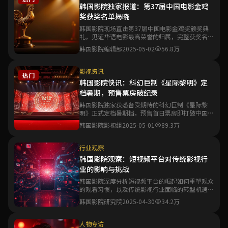
韩国影院独家报道：第37届中国电影金鸡
奖获奖名单揭晓
韩国影院现场直击第37届中国电影金鸡奖颁奖典
礼，见证华语电影最高荣誉的归属，完整获奖名单
与精彩瞬间一文尽览。
韩国影院编辑部
2025-05-02
56.8万
影视资讯
热门
韩国影院快讯：科幻巨制《星际黎明》定
档暑期，预售票房破纪录
韩国影院独家获悉备受期待的科幻巨制《星际黎
明》正式定档暑期档，预售首日票房即打破中国科
幻电影预售纪录。
韩国影院影视组
2025-05-01
89.3万
行业观察
韩国影院观察：短视频平台对传统影视行
业的影响与挑战
韩国影院深度分析短视频平台的崛起如何重塑观众
的观看习惯，以及传统影视行业面临的转型机遇与
生存挑战。
韩国影院研究院
2025-04-30
34.2万
人物专访