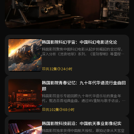
专题
韩国影院科幻宇宙：中国科幻电影进化论
韩国影院聚焦中国科幻电影从起步到崛起的全过程，
韩国影院华语电影百年专题
深入分析《流浪地球》系列、《星际黎明》等里程碑
作品，探讨中国科幻电影工业化的未来发展方向。
韩国影院深度策划华语电影百年发展史专题，从默片时代到
数字时代，系统梳理华语电影艺术的演变脉络与代表性作
共32集
24小时
品，带你全面了解华语电影文化的深厚底蕴。
共48集
36小时
韩国影院青春记忆：九十年代华语流行金曲回
顾
进入专题
韩国影院音乐专题回顾九十年代华语乐坛的黄金年
代，甄选百首经典金曲，通过MV重制与歌手访谈，带
观众重温那个充满激情与梦想的音乐时代。
共102集
68小时
韩国影院科技前沿：中国航天事业影像纪实
韩国影院独家获得中国航天授权，跟拍记录从天宫空