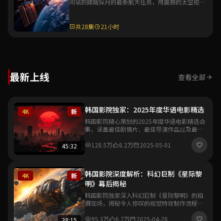
间站到嫦娥探月的最新航天任务，用震撼的太空视角
与详实的科普解说，展现中国航天的辉煌成就。
共28集
21小时
最新上线
查看全部
韩国影院独家：2025年度华语电影精选
4K
新
韩国影院精心策划的2025年度华语电影精选合
集，涵盖最佳剧情片、最佳导演作品以及最具
突破性的新人导演处女作，带你一览华语影坛
最新风向与创作趋势。
128.5万
8.2万
2025-05-01
45:32
韩国影院深度解析：科幻巨制《星际黎
4K
新
明》幕后揭秘
韩国影院独家深入科幻巨制《星际黎明》的拍
摄现场，揭秘令人惊叹的视觉特效制作流程与
导演的创作理念，带你领略中国科幻电影工业
化的全新里程碑。
95.3万
6.7万
2025-04-28
38:15