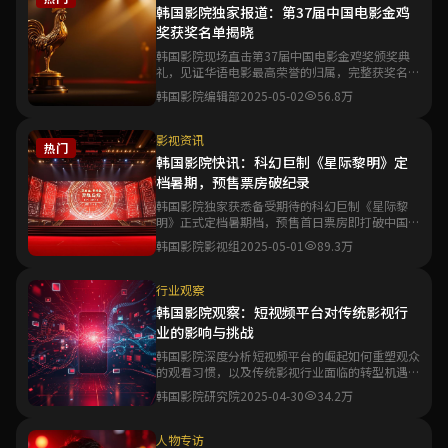
韩国影院独家报道：第37届中国电影金鸡
奖获奖名单揭晓
韩国影院现场直击第37届中国电影金鸡奖颁奖典
礼，见证华语电影最高荣誉的归属，完整获奖名单
与精彩瞬间一文尽览。
韩国影院编辑部
2025-05-02
56.8万
影视资讯
热门
韩国影院快讯：科幻巨制《星际黎明》定
档暑期，预售票房破纪录
韩国影院独家获悉备受期待的科幻巨制《星际黎
明》正式定档暑期档，预售首日票房即打破中国科
幻电影预售纪录。
韩国影院影视组
2025-05-01
89.3万
行业观察
韩国影院观察：短视频平台对传统影视行
业的影响与挑战
韩国影院深度分析短视频平台的崛起如何重塑观众
的观看习惯，以及传统影视行业面临的转型机遇与
生存挑战。
韩国影院研究院
2025-04-30
34.2万
人物专访