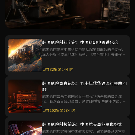
专题
韩国影院科幻宇宙：中国科幻电影进化论
韩国影院聚焦中国科幻电影从起步到崛起的全过程，
韩国影院华语电影百年专题
深入分析《流浪地球》系列、《星际黎明》等里程碑
作品，探讨中国科幻电影工业化的未来发展方向。
韩国影院深度策划华语电影百年发展史专题，从默片时代到
数字时代，系统梳理华语电影艺术的演变脉络与代表性作
共32集
24小时
品，带你全面了解华语电影文化的深厚底蕴。
共48集
36小时
韩国影院青春记忆：九十年代华语流行金曲回
顾
进入专题
韩国影院音乐专题回顾九十年代华语乐坛的黄金年
代，甄选百首经典金曲，通过MV重制与歌手访谈，带
观众重温那个充满激情与梦想的音乐时代。
共102集
68小时
韩国影院科技前沿：中国航天事业影像纪实
韩国影院独家获得中国航天授权，跟拍记录从天宫空