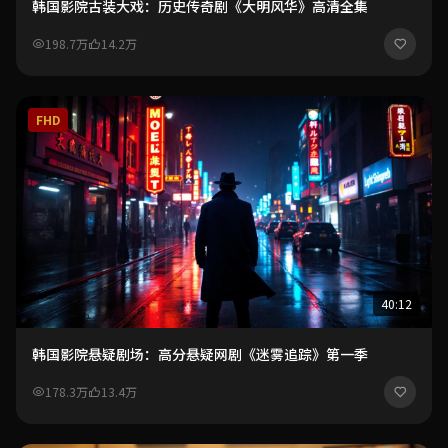
韩国影院古装大戏：历史传奇剧《大明风华》高清全集
198.7万
14.2万
FHD
40:12
韩国影院悬疑剧场：高分悬疑网剧《迷雾追踪》第一季
178.3万
13.4万