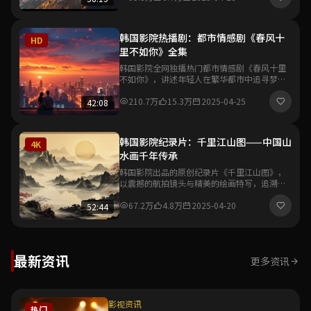
韩国影院热播剧：都市情感剧《春风十
HD
里不如你》全集
韩国影院全网独播热门都市情感剧《春风十里
不如你》，讲述年轻人在繁华都市中追寻梦想
与爱情的故事，真实细腻的情感刻画引发观众
强烈共鸣。
210.7万
15.3万
2025-04-25
42:08
韩国影院纪录片：千里江山图——中国山
4K
水画千年传承
韩国影院出品的原创纪录片《千里江山图》，
以震撼的航拍镜头与精美的绘画特写，追溯中
国山水画从唐宋到当代的千年艺术传承脉络，
展现东方美学的独特魅力。
67.2万
4.8万
2025-04-20
52:44
最新资讯
更多资讯
影视资讯
热门