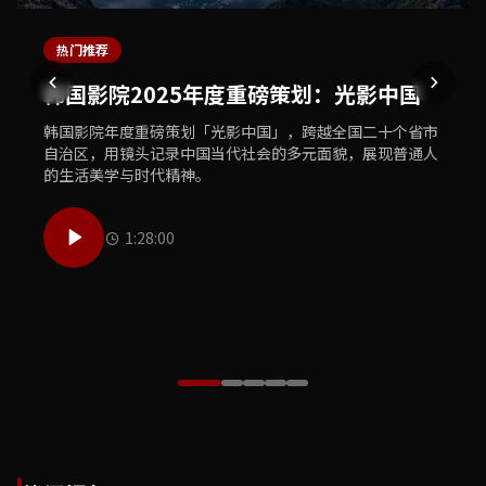
热门推荐
最新上线
独家专题
体育精选
美食推荐
韩国影院2025年度重磅策划：光影中国
韩国影院独家首播：犯罪悬疑巨制《暗夜
韩国影院文化之旅：敦煌莫高窟数字修复
韩国影院体育盛典：2025亚洲杯足球赛精
韩国影院美食探索：中华老字号寻味之旅
追凶》
工程纪实
彩集锦
韩国影院年度重磅策划「光影中国」，跨越全国二十个省市
韩国影院美食团队走遍大江南北，探访三十家中华老字号餐
自治区，用镜头记录中国当代社会的多元面貌，展现普通人
饮品牌，用镜头记录传统烹饪技艺的传承故事与地道风味的
韩国影院全网独家首播年度犯罪悬疑巨制《暗夜追凶》，汇
韩国影院历时三年跟拍敦煌莫高窟数字修复工程，首次向公
韩国影院体育频道精心制作2025亚洲杯足球赛全程精彩集
的生活美学与时代精神。
独特魅力，唤醒你的味蕾记忆。
聚顶级主创团队，打造国产悬疑类型片的全新高度，扣人心
众展示文物修复师的日常工作与千年壁画数字化保护的前沿
锦，收录每一个激动人心的进球瞬间、每一次精彩的扑救以
弦的剧情让观众欲罢不能。
技术，致敬守护文明的工作者。
及赛场上最感人的球员故事。
1:28:00
50:00
55:00
1:05:30
42:00